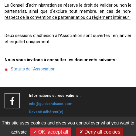
Le Conseil d'administration se réserve le droit de valider ou non le
partenariat, ainsi que d'exclure tout membre, en cas de non-
respect de la convention de partenariat ou du règlement intérieur.
Deux sessions d'adhésion à l'Association sont ouvertes : en janvier
et en juillet uniquement.
Nous vous invitons à consulter les documents suivants :
Statuts de l'Association
Informations et réservations :
info@guides-alsace.com
Devenir adhérent(e)
This site uses cookies and gives you control over what you want to
Mentions légales
Plan du site
CGV
Politique de confidentialité
activate
✓ OK, accept all
✗ Deny all cookies